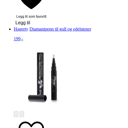
Legg til som favoritt
Legg til
Hagerty
Diamantpenn til gull og edelstener
199,-