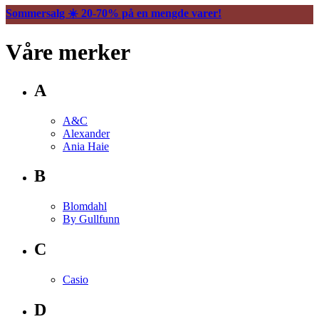
Sommersalg ☀️ 20-70% på en mengde varer!
Våre merker
A
A&C
Alexander
Ania Haie
B
Blomdahl
By Gullfunn
C
Casio
D