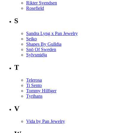
Rikter Svendsen
Rosefield
S
Sandra Lyng x Pan Jewelry
Seiko
Shapes By Gulldia
Snö Of Sweden
Sylvsmidja
T
Telerosa
Ti Sento
Tommy Hilfiger
Tyrihans
V
Vida by Pan Jewelry