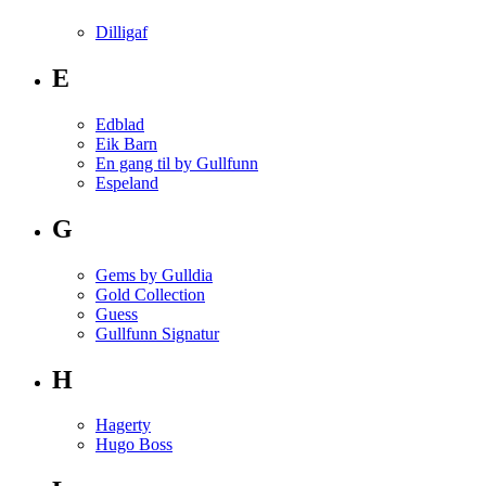
Dilligaf
E
Edblad
Eik Barn
En gang til by Gullfunn
Espeland
G
Gems by Gulldia
Gold Collection
Guess
Gullfunn Signatur
H
Hagerty
Hugo Boss