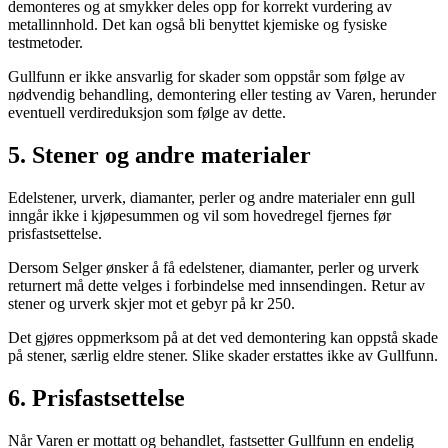
demonteres og at smykker deles opp for korrekt vurdering av
metallinnhold. Det kan også bli benyttet kjemiske og fysiske
testmetoder.
Gullfunn er ikke ansvarlig for skader som oppstår som følge av
nødvendig behandling, demontering eller testing av Varen, herunder
eventuell verdireduksjon som følge av dette.
5. Stener og andre materialer
Edelstener, urverk, diamanter, perler og andre materialer enn gull
inngår ikke i kjøpesummen og vil som hovedregel fjernes før
prisfastsettelse.
Dersom Selger ønsker å få edelstener, diamanter, perler og urverk
returnert må dette velges i forbindelse med innsendingen. Retur av
stener og urverk skjer mot et gebyr på kr 250.
Det gjøres oppmerksom på at det ved demontering kan oppstå skade
på stener, særlig eldre stener. Slike skader erstattes ikke av Gullfunn.
6. Prisfastsettelse
Når Varen er mottatt og behandlet, fastsetter Gullfunn en endelig