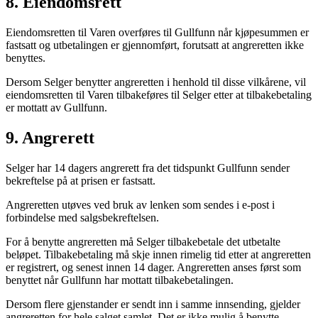
8. Eiendomsrett
Eiendomsretten til Varen overføres til Gullfunn når kjøpesummen er
fastsatt og utbetalingen er gjennomført, forutsatt at angreretten ikke
benyttes.
Dersom Selger benytter angreretten i henhold til disse vilkårene, vil
eiendomsretten til Varen tilbakeføres til Selger etter at tilbakebetaling
er mottatt av Gullfunn.
9. Angrerett
Selger har 14 dagers angrerett fra det tidspunkt Gullfunn sender
bekreftelse på at prisen er fastsatt.
Angreretten utøves ved bruk av lenken som sendes i e-post i
forbindelse med salgsbekreftelsen.
For å benytte angreretten må Selger tilbakebetale det utbetalte
beløpet. Tilbakebetaling må skje innen rimelig tid etter at angreretten
er registrert, og senest innen 14 dager. Angreretten anses først som
benyttet når Gullfunn har mottatt tilbakebetalingen.
Dersom flere gjenstander er sendt inn i samme innsending, gjelder
angreretten for hele salget samlet. Det er ikke mulig å benytte