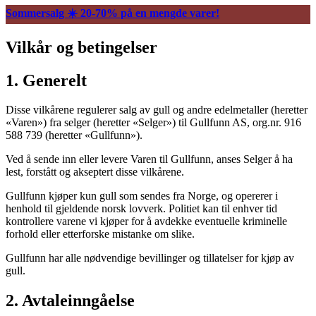
Sommersalg ☀️ 20-70% på en mengde varer!
Vilkår og betingelser
1. Generelt
Disse vilkårene regulerer salg av gull og andre edelmetaller (heretter
«Varen») fra selger (heretter «Selger») til Gullfunn AS, org.nr. 916
588 739 (heretter «Gullfunn»).
Ved å sende inn eller levere Varen til Gullfunn, anses Selger å ha
lest, forstått og akseptert disse vilkårene.
Gullfunn kjøper kun gull som sendes fra Norge, og opererer i
henhold til gjeldende norsk lovverk. Politiet kan til enhver tid
kontrollere varene vi kjøper for å avdekke eventuelle kriminelle
forhold eller etterforske mistanke om slike.
Gullfunn har alle nødvendige bevillinger og tillatelser for kjøp av
gull.
2. Avtaleinngåelse