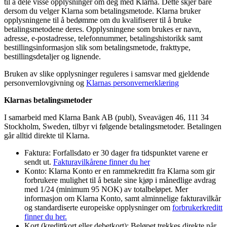
til å dele visse opplysninger om deg med Klarna. Dette skjer bare
dersom du velger Klarna som betalingsmetode. Klarna bruker
opplysningene til å bedømme om du kvalifiserer til å bruke
betalingsmetodene deres. Opplysningene som brukes er navn,
adresse, e-postadresse, telefonnummer, betalingshistorikk samt
bestillingsinformasjon slik som betalingsmetode, frakttype,
bestillingsdetaljer og lignende.
Bruken av slike opplysninger reguleres i samsvar med gjeldende
personvernlovgivning og
Klarnas personvernerklæring
Klarnas betalingsmetoder
I samarbeid med Klarna Bank AB (publ), Sveavägen 46, 111 34
Stockholm, Sweden, tilbyr vi følgende betalingsmetoder. Betalingen
går alltid direkte til Klarna.
Faktura: Forfallsdato er 30 dager fra tidspunktet varene er
sendt ut.
Fakturavilkårene finner du her
Konto: Klarna Konto er en rammekreditt fra Klarna som gir
forbrukere mulighet til å betale sine kjøp i månedlige avdrag
med 1/24 (minimum 95 NOK) av totalbeløpet. Mer
informasjon om Klarna Konto, samt alminnelige fakturavilkår
og standardiserte europeiske opplysninger om
forbrukerkreditt
finner du her.
Kort (kredittkort eller debetkort): Beløpet trekkes direkte når