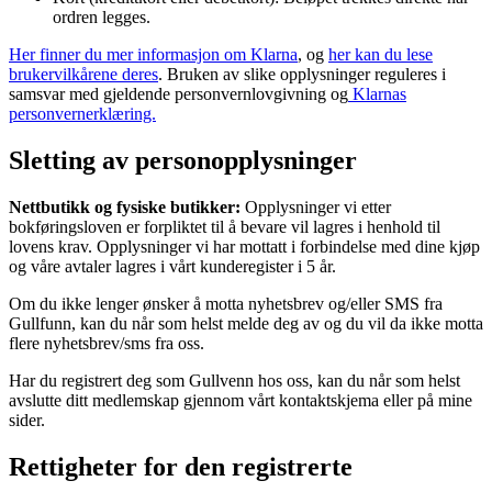
ordren legges.
Her finner du mer informasjon om Klarna
, og
her kan du lese
brukervilkårene deres
. Bruken av slike opplysninger reguleres i
samsvar med gjeldende personvernlovgivning og
Klarnas
personvernerklæring.
Sletting av personopplysninger
Nettbutikk og fysiske butikker:
Opplysninger vi etter
bokføringsloven er forpliktet til å bevare vil lagres i henhold til
lovens krav. Opplysninger vi har mottatt i forbindelse med dine kjøp
og våre avtaler lagres i vårt kunderegister i 5 år.
Om du ikke lenger ønsker å motta nyhetsbrev og/eller SMS fra
Gullfunn, kan du når som helst melde deg av og du vil da ikke motta
flere nyhetsbrev/sms fra oss.
Har du registrert deg som Gullvenn hos oss, kan du når som helst
avslutte ditt medlemskap gjennom vårt kontaktskjema eller på mine
sider.
Rettigheter for den registrerte