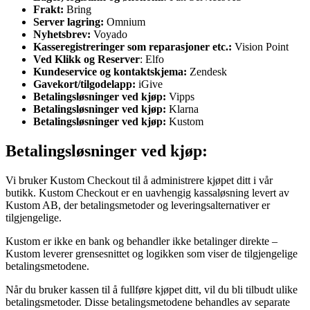
Frakt:
Bring
Server lagring:
Omnium
Nyhetsbrev:
Voyado
Kasseregistreringer som reparasjoner etc.:
Vision Point
Ved Klikk og Reserver
: Elfo
Kundeservice og kontaktskjema:
Zendesk
Gavekort/tilgodelapp:
iGive
Betalingsløsninger ved kjøp:
Vipps
Betalingsløsninger ved kjøp:
Klarna
Betalingsløsninger ved kjøp:
Kustom
Betalingsløsninger ved kjøp:
Vi bruker Kustom Checkout til å administrere kjøpet ditt i vår
butikk. Kustom Checkout er en uavhengig kassaløsning levert av
Kustom AB, der betalingsmetoder og leveringsalternativer er
tilgjengelige.
Kustom er ikke en bank og behandler ikke betalinger direkte –
Kustom leverer grensesnittet og logikken som viser de tilgjengelige
betalingsmetodene.
Når du bruker kassen til å fullføre kjøpet ditt, vil du bli tilbudt ulike
betalingsmetoder. Disse betalingsmetodene behandles av separate