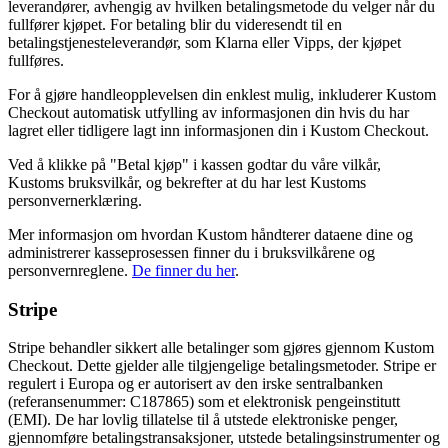
leverandører, avhengig av hvilken betalingsmetode du velger når du
fullfører kjøpet. For betaling blir du videresendt til en
betalingstjenesteleverandør, som Klarna eller Vipps, der kjøpet
fullføres.
For å gjøre handleopplevelsen din enklest mulig, inkluderer Kustom
Checkout automatisk utfylling av informasjonen din hvis du har
lagret eller tidligere lagt inn informasjonen din i Kustom Checkout.
Ved å klikke på "Betal kjøp" i kassen godtar du våre vilkår,
Kustoms bruksvilkår, og bekrefter at du har lest Kustoms
personvernerklæring.
Mer informasjon om hvordan Kustom håndterer dataene dine og
administrerer kasseprosessen finner du i bruksvilkårene og
personvernreglene.
De finner du her
.
Stripe
Stripe behandler sikkert alle betalinger som gjøres gjennom Kustom
Checkout. Dette gjelder alle tilgjengelige betalingsmetoder. Stripe er
regulert i Europa og er autorisert av den irske sentralbanken
(referansenummer: C187865) som et elektronisk pengeinstitutt
(EMI). De har lovlig tillatelse til å utstede elektroniske penger,
gjennomføre betalingstransaksjoner, utstede betalingsinstrumenter og