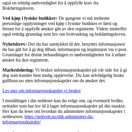
også en rettslig nødvendighet for å oppfylle krav fra
Bokføringsloven.
Ved kjøp i fysiske butikker:
De gangene vi må innhente
personlige opplysninger ved kjøp i fysiske butikker er først og
fremst for å oppfylle ønsker gitt av den registrerte. Videre inntreffer
også rettslig grunnlag som lov om hvitvasking og bokføringsloven.
Nyhetsbrev:
Der du har samtykket til det, benyttes informasjonen
du har gitt for å gi deg tilbud, informasjon og inspirasjon via e-post.
Grunnlaget for denne behandlingen er nødvendigheten for å utføre
ønsket fra den registrerte.
Markedsføring:
Vi bruker informasjonskapsler på vår side for å gi
deg som kunder best mulig opplevelse. Du kan selvfølgelig bruke
gullfunn.no uten informasjonskapsler om du ønsker det.
Les mer om informasjonskapsler vi bruker
I innstillinger i din nettleser kan du velge om, og eventuelt hvilke,
nettsider som har lov til å lagre informasjonskapsler på din maskin.
Her kan du leser om hvordan du administrer informasjonskapsler i
nettleseren:
https://nettvett.no/slik-administrer-du-
informasjonskapsler/