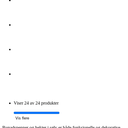
Viser 24 av 24 produkter
Vis flere
Bunadspenner og hekter i sølv er både funksjonelle og dekorative