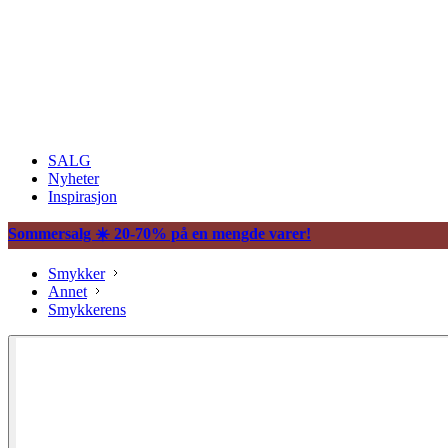
SALG
Nyheter
Inspirasjon
Sommersalg ☀️ 20-70% på en mengde varer!
Smykker
Annet
Smykkerens