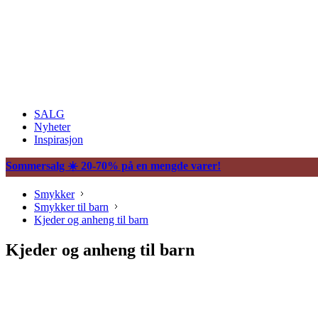
SALG
Nyheter
Inspirasjon
Sommersalg ☀️ 20-70% på en mengde varer!
Smykker
Smykker til barn
Kjeder og anheng til barn
Kjeder og anheng til barn
Ringer til barn
Øredobber til barn