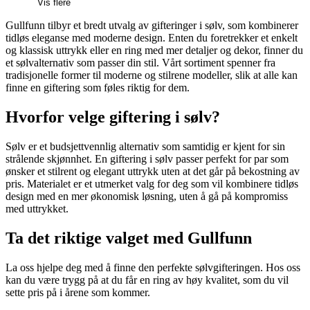
Vis flere
Gullfunn tilbyr et bredt utvalg av gifteringer i sølv, som kombinerer
tidløs eleganse med moderne design. Enten du foretrekker et enkelt
og klassisk uttrykk eller en ring med mer detaljer og dekor, finner du
et sølvalternativ som passer din stil. Vårt sortiment spenner fra
tradisjonelle former til moderne og stilrene modeller, slik at alle kan
finne en giftering som føles riktig for dem.
Hvorfor velge giftering i sølv?
Sølv er et budsjettvennlig alternativ som samtidig er kjent for sin
strålende skjønnhet. En giftering i sølv passer perfekt for par som
ønsker et stilrent og elegant uttrykk uten at det går på bekostning av
pris. Materialet er et utmerket valg for deg som vil kombinere tidløs
design med en mer økonomisk løsning, uten å gå på kompromiss
med uttrykket.
Ta det riktige valget med Gullfunn
La oss hjelpe deg med å finne den perfekte sølvgifteringen. Hos oss
kan du være trygg på at du får en ring av høy kvalitet, som du vil
sette pris på i årene som kommer.