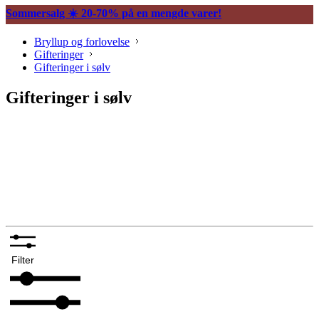
Sommersalg ☀️ 20-70% på en mengde varer!
Bryllup og forlovelse
Gifteringer
Gifteringer i sølv
Gifteringer i sølv
Gifteringer med diamant
Gifteringer i gult gull
Gifteringer i hvitt gull
Gifteringer i sølv
Filter