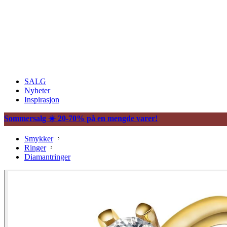
SALG
Nyheter
Inspirasjon
Sommersalg ☀️ 20-70% på en mengde varer!
Smykker
Ringer
Diamantringer