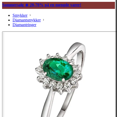
Sommersalg ☀️ 20-70% på en mengde varer!
Smykker
Diamantsmykker
Diamantringer