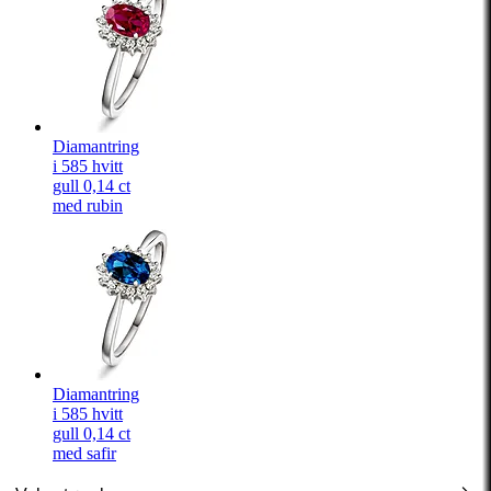
Diamantring
i 585 hvitt
gull 0,14 ct
med rubin
Diamantring
i 585 hvitt
gull 0,14 ct
med safir