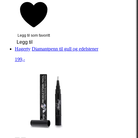
Legg til som favoritt
Legg til
Hagerty
Diamantpenn til gull og edelstener
199,-