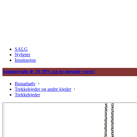
SALG
Nyheter
Inspirasjon
Sommersalg ☀️ 20-70% på en mengde varer!
Bunadsølv
Trekkekjeder og andre kjeder
Trekkekjeder