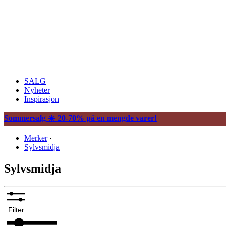
SALG
Nyheter
Inspirasjon
Sommersalg ☀️ 20-70% på en mengde varer!
Merker
Sylvsmidja
Sylvsmidja
Filter