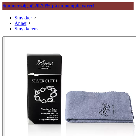
Sommersalg ☀️ 20-70% på en mengde varer!
Smykker
Annet
Smykkerens