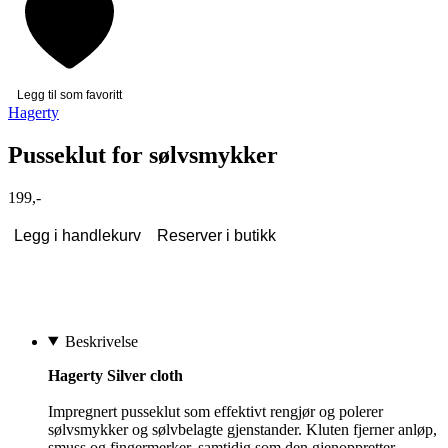
Legg til som favoritt
Hagerty
Pusseklut for sølvsmykker
199,-
Legg i handlekurv
Reserver i butikk
Beskrivelse
Hagerty Silver cloth
Impregnert pusseklut som effektivt rengjør og polerer
sølvsmykker og sølvbelagte gjenstander. Kluten fjerner anløp,
smuss og fingermerker, samtidig som den gjenoppretter