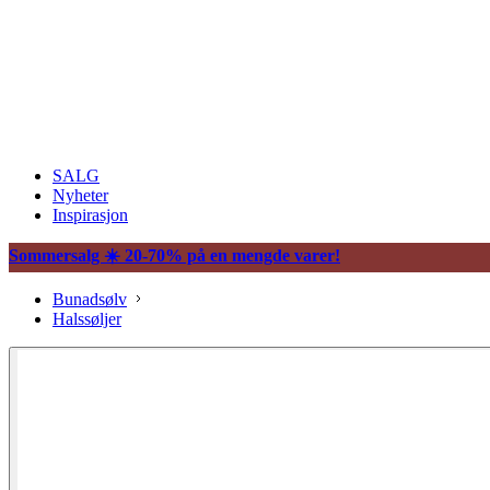
SALG
Nyheter
Inspirasjon
Sommersalg ☀️ 20-70% på en mengde varer!
Bunadsølv
Halssøljer