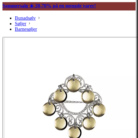
Sommersalg ☀️ 20-70% på en mengde varer!
Bunadsølv
Søljer
Barnesøljer