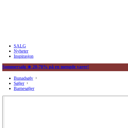
SALG
Nyheter
Inspirasjon
Sommersalg ☀️ 20-70% på en mengde varer!
Bunadsølv
Søljer
Barnesøljer