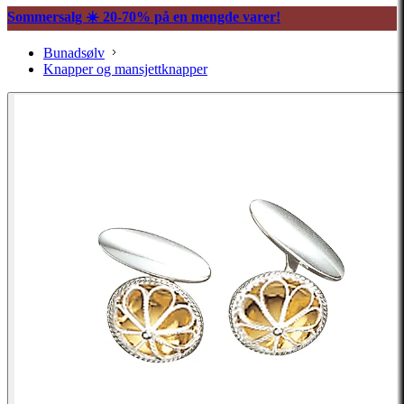
Sommersalg ☀️ 20-70% på en mengde varer!
Bunadsølv
Knapper og mansjettknapper