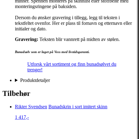
minner. Spennen monteres på skinnlist eller stoffbelte med
monteringsringene på baksiden.
Dersom du ønsker gravering i tillegg, legg til teksten i
tekstfeltet ovenfor. Her er plass til fornavn og etternavn eller
initialer og dato.
Gravering:
Teksten blir vannrett på midten av stølen.
Bunadsølv som er laget på Voss med livstidsgaranti.
Utforsk vårt sortiment og finn bunadsølvet du
trenger!
Produktdetaljer
Tilbehør
Rikter Svendsen
Bunadskrin i sort imitert skinn
1 417,-