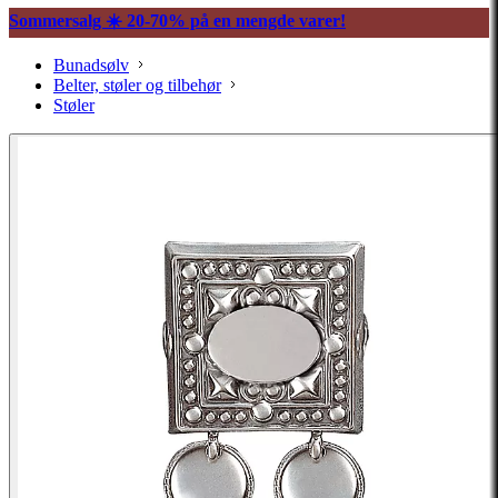
Sommersalg ☀️ 20-70% på en mengde varer!
Bunadsølv
Belter, støler og tilbehør
Støler