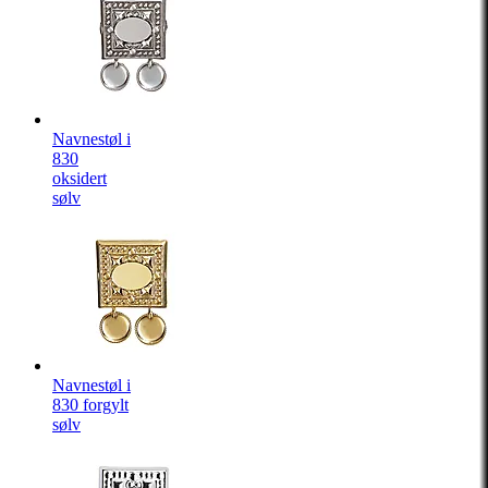
Navnestøl i
830
oksidert
sølv
Navnestøl i
830 forgylt
sølv