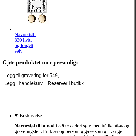
Navnestøl i
830 hvitt
og forgylt
sølv
Gjør produktet mer personlig:
Legg til gravering for
549,-
Legg i handlekurv
Reserver i butikk
Beskrivelse
Navnestøl til bunad
i 830 oksidert sølv med trådkantløv og
graveringsfelt. En kjær og personlig gave som gir varige