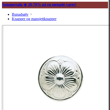
Sommersalg ☀️ 20-70% på en mengde varer!
Bunadsølv
Knapper og mansjettknapper