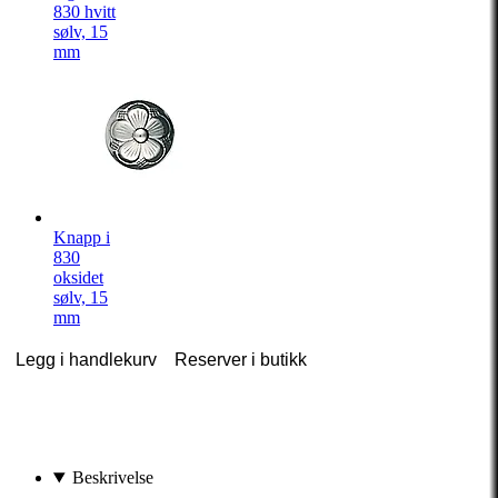
830 hvitt
sølv, 15
mm
Knapp i
830
oksidet
sølv, 15
mm
Legg i handlekurv
Reserver i butikk
Beskrivelse