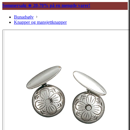
Sommersalg ☀️ 20-70% på en mengde varer!
Bunadsølv
Knapper og mansjettknapper