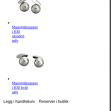
Mansjettknapper
i 830
oksidert
sølv
Mansjettknapper
i 830 hvitt
sølv
Legg i handlekurv
Reserver i butikk