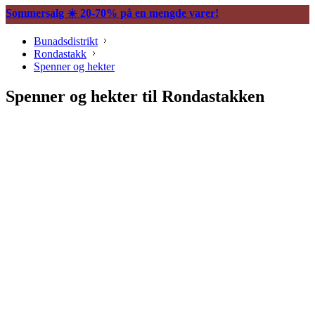
Sommersalg ☀️ 20-70% på en mengde varer!
Bunadsdistrikt
Rondastakk
Spenner og hekter
Spenner og hekter til Rondastakken
Søljer
Halssøljer
Vesker og tilbehør
Knapper og mansjettnapper
Trekkekjeder og andre kjeder
Øredobber til bunad
Hårpynt til bunad
Ringer til bunad
Spenner og hekter
Bunadsklokker og klokkekjeder
Silkeskjerf og sjal
Bunadskniver