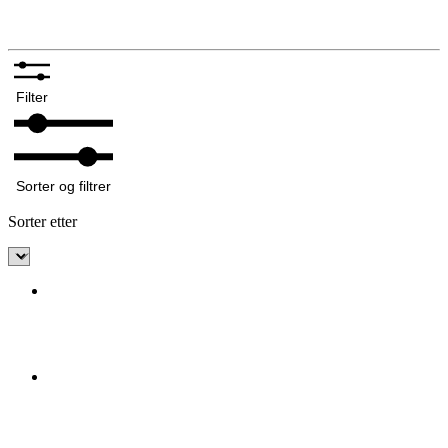
Annet tilbehør bunadsølv
Filter
Sorter og filtrer
Sorter etter