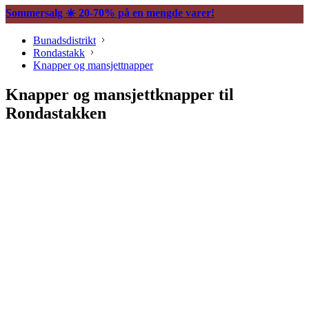
Sommersalg ☀️ 20-70% på en mengde varer!
Bunadsdistrikt
Rondastakk
Knapper og mansjettnapper
Knapper og mansjettknapper til
Rondastakken
Søljer
Halssøljer
Vesker og tilbehør
Knapper og mansjettnapper
Trekkekjeder og andre kjeder
Øredobber til bunad
Hårpynt til bunad
Ringer til bunad
Spenner og hekter
Bunadsklokker og klokkekjeder
Silkeskjerf og sjal