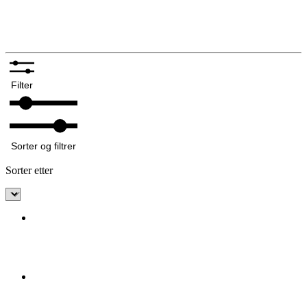
Bunadskniver
Annet tilbehør bunadsølv
Filter
Sorter og filtrer
Sorter etter