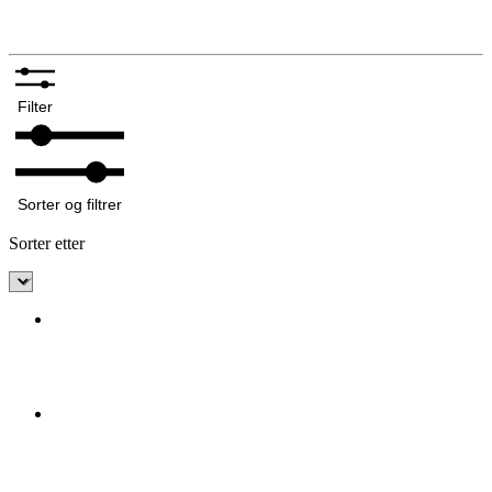
Annet tilbehør bunadsølv
Filter
Sorter og filtrer
Sorter etter