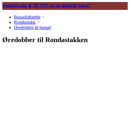
Sommersalg ☀️ 20-70% på en mengde varer!
Bunadsdistrikt
Rondastakk
Øredobber til bunad
Øredobber til Rondastakken
Søljer
Halssøljer
Vesker og tilbehør
Knapper og mansjettnapper
Trekkekjeder og andre kjeder
Øredobber til bunad
Hårpynt til bunad
Ringer til bunad
Spenner og hekter
Bunadsklokker og klokkekjeder
Silkeskjerf og sjal
Bunadskniver