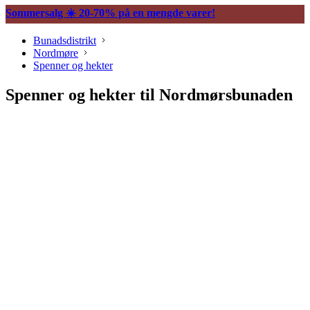
Sommersalg ☀️ 20-70% på en mengde varer!
Bunadsdistrikt
Nordmøre
Spenner og hekter
Spenner og hekter til Nordmørsbunaden
Søljer
Belter og tilbehør
Vesker og tilbehør
Knapper og mansjettnapper
Trekkekjeder og andre kjeder
Øredobber til bunad
Hårpynt til bunad
Ringer til bunad
Spenner og hekter
Bunadsklokker og klokkekjeder
Silkeskjerf og sjal
Bunadskniver