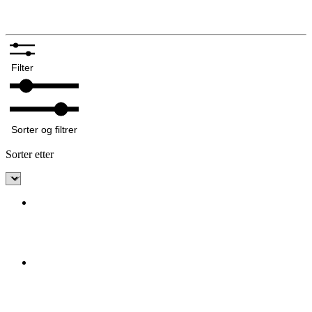
Annet tilbehør bunadsølv
Filter
Sorter og filtrer
Sorter etter