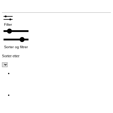
Annet tilbehør bunadsølv
Filter
Sorter og filtrer
Sorter etter