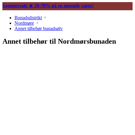
Sommersalg ☀️ 20-70% på en mengde varer!
Bunadsdistrikt
Nordmøre
Annet tilbehør bunadsølv
Annet tilbehør til Nordmørsbunaden
Søljer
Belter og tilbehør
Vesker og tilbehør
Knapper og mansjettnapper
Trekkekjeder og andre kjeder
Øredobber til bunad
Hårpynt til bunad
Ringer til bunad
Spenner og hekter
Bunadsklokker og klokkekjeder
Silkeskjerf og sjal
Bunadskniver