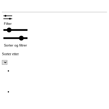
Annet tilbehør bunadsølv
Filter
Sorter og filtrer
Sorter etter