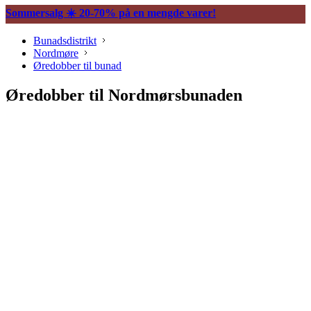
Sommersalg ☀️ 20-70% på en mengde varer!
Bunadsdistrikt
Nordmøre
Øredobber til bunad
Øredobber til Nordmørsbunaden
Søljer
Belter og tilbehør
Vesker og tilbehør
Knapper og mansjettnapper
Trekkekjeder og andre kjeder
Øredobber til bunad
Hårpynt til bunad
Ringer til bunad
Spenner og hekter
Bunadsklokker og klokkekjeder
Silkeskjerf og sjal
Bunadskniver