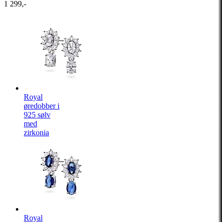
1 299,-
Royal
øredobber i
925 sølv
med
zirkonia
Royal