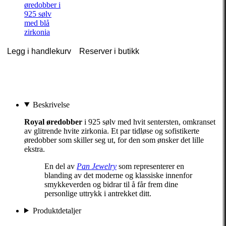
øredobber i
925 sølv
med blå
zirkonia
Legg i handlekurv
Reserver i butikk
Beskrivelse
Royal øredobber
i 925 sølv med hvit sentersten, omkranset
av glitrende hvite zirkonia. Et par tidløse og sofistikerte
øredobber som skiller seg ut, for den som ønsker det lille
ekstra.
En del av
Pan Jewelry
som representerer en
blanding av det moderne og klassiske innenfor
smykkeverden og bidrar til å får frem dine
personlige uttrykk i antrekket ditt.
Produktdetaljer