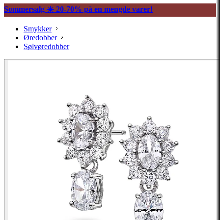
Sommersalg ☀️ 20-70% på en mengde varer!
Smykker
Øredobber
Sølvøredobber