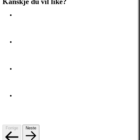
Kanskje du vil like?
Forrige
Neste