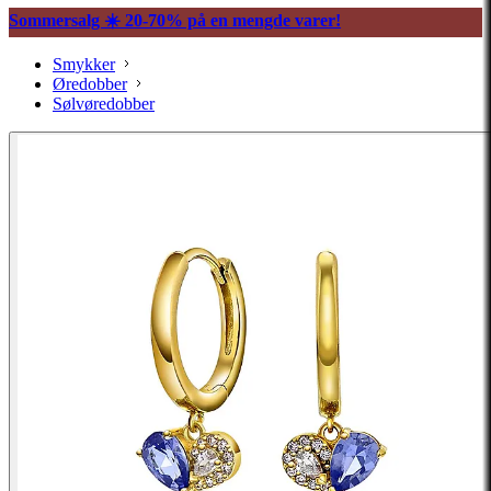
Sommersalg ☀️ 20-70% på en mengde varer!
Smykker
Øredobber
Sølvøredobber