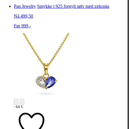
Pan Jewelry
Smykke i 925 forgylt sølv med zirkonia
Nå 499,50
Før 999,-
−50 %