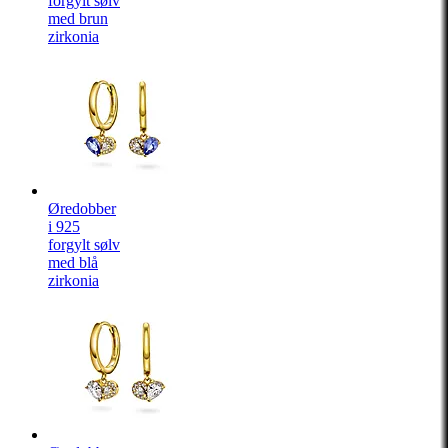
forgylt sølv
med brun
zirkonia
Øredobber
i 925
forgylt sølv
med blå
zirkonia