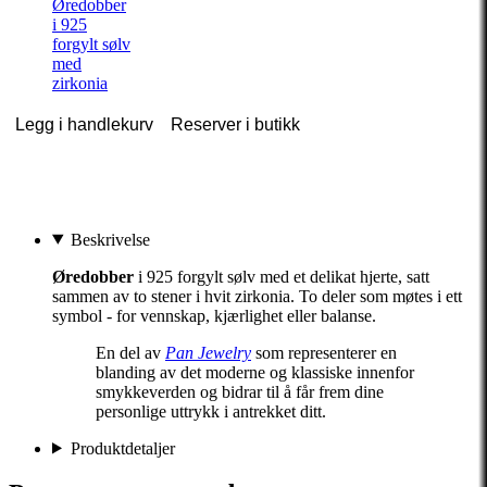
Øredobber
i 925
forgylt sølv
med
zirkonia
Legg i handlekurv
Reserver i butikk
Beskrivelse
Øredobber
i 925 forgylt sølv med et delikat hjerte, satt
sammen av to stener i hvit zirkonia. To deler som møtes i ett
symbol - for vennskap, kjærlighet eller balanse.
En del av
Pan Jewelry
som representerer en
blanding av det moderne og klassiske innenfor
smykkeverden og bidrar til å får frem dine
personlige uttrykk i antrekket ditt.
Produktdetaljer