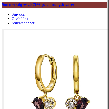
Sommersalg ☀️ 20-70% på en mengde varer!
Smykker
Øredobber
Sølvøredobber