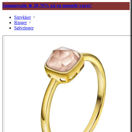
Sommersalg ☀️ 20-70% på en mengde varer!
Smykker
Ringer
Sølvringer