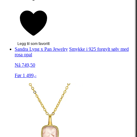
Legg til som favoritt
Sandra Lyng x Pan Jewelry
Smykke i 925 forgylt sølv med
rosa opal
Nå 749,50
Før 1 499,-