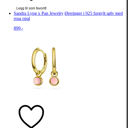
Legg til som favoritt
Sandra Lyng x Pan Jewelry
Øreringer i 925 forgylt sølv med
rosa opal
899,-