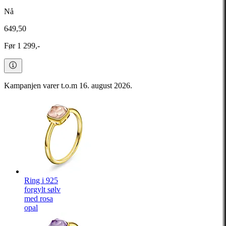
Nå
649,50
Før 1 299,-
Kampanjen varer t.o.m 16. august 2026.
Ring i 925
forgylt sølv
med rosa
opal