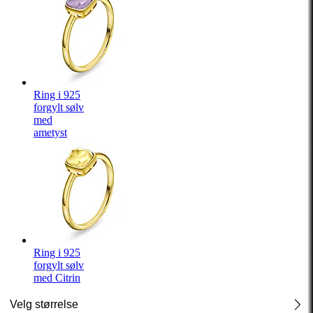
Ring i 925
forgylt sølv
med
ametyst
Ring i 925
forgylt sølv
med Citrin
Velg størrelse