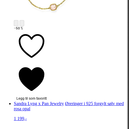
−50 %
Legg til som favoritt
Sandra Lyng x Pan Jewelry
Øreringer i 925 forgylt sølv med
rosa opal
1 199,-