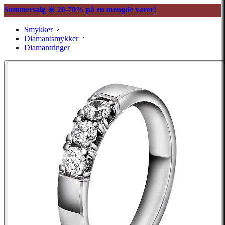
Sommersalg ☀️ 20-70% på en mengde varer!
Smykker
Diamantsmykker
Diamantringer