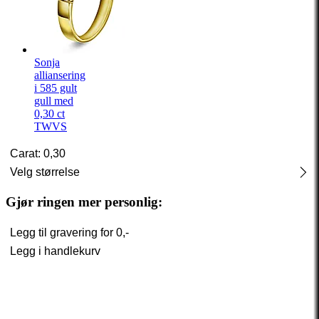
Sonja
alliansering
i 585 gult
gull med
0,30 ct
TWVS
Carat: 0,30
Velg størrelse
Gjør ringen mer personlig:
Legg til gravering for
0,-
Legg i handlekurv