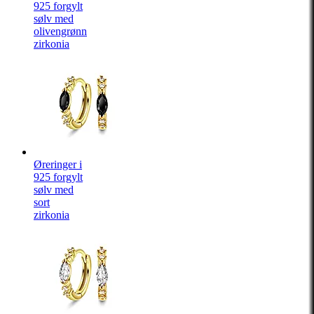
925 forgylt
sølv med
olivengrønn
zirkonia
Øreringer i
925 forgylt
sølv med
sort
zirkonia