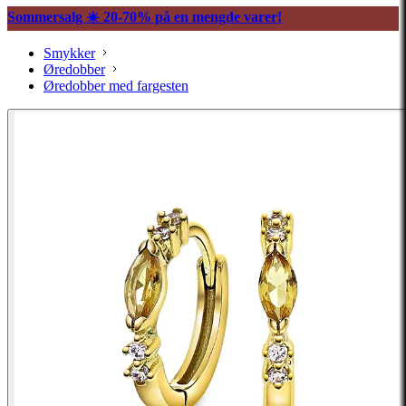
Sommersalg ☀️ 20-70% på en mengde varer!
Smykker
Øredobber
Øredobber med fargesten