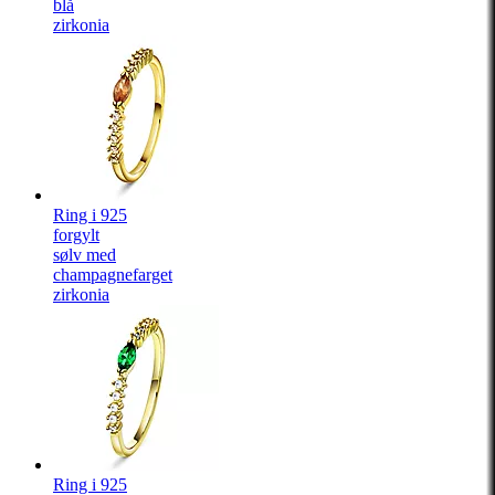
blå
zirkonia
Ring i 925
forgylt
sølv med
champagnefarget
zirkonia
Ring i 925