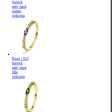
forgylt
sølv med
grønn
zirkonia
Ring i 925
forgylt
sølv med
lilla
zirkonia