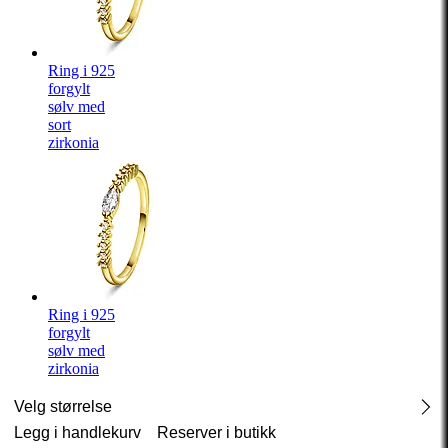
Ring i 925
forgylt
sølv med
sort
zirkonia
Ring i 925
forgylt
sølv med
zirkonia
Velg størrelse
Legg i handlekurv
Reserver i butikk