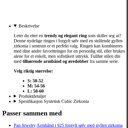
Beskrivelse
Leter du etter en
trendy og elegant ring
som skiller seg ut?
Denne nydelige ringen i forgylt sølv med en strålende gyllen
zirkonia i sentrum er et perfekt valg. Ringen kan kombineres
med dine andre favorittringer for en personlig stil, eller brukes
alene for et enkelt, men sofistikert uttrykk. Fullfør stilen din
med
tilhørende armbånd og øredobber
fra samme serie.
Velg riktig størrelse:
S:
50-52
M: 54-56
L: 58-60
Produktdetaljer
Spesifikasjon Syntetisk Cubic Zirkonia
Passer sammen med
Pan Jewelry
Armbånd i 925 forgylt sølv med gyllen zirkonia