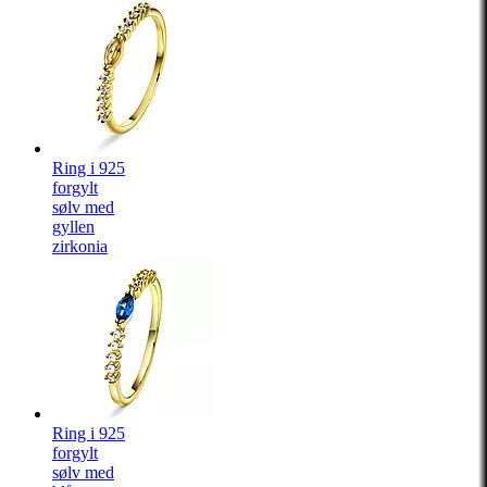
Ring i 925
forgylt
sølv med
gyllen
zirkonia
Ring i 925
forgylt
sølv med