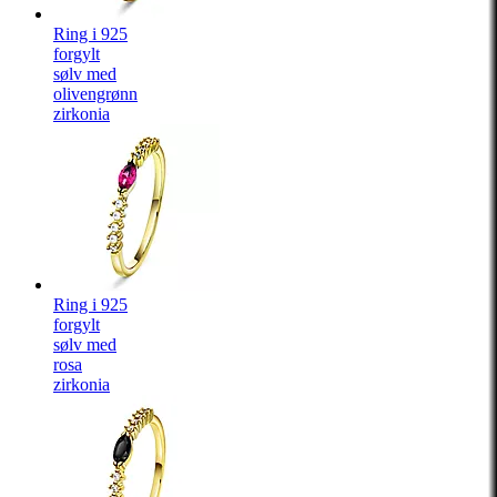
Ring i 925
forgylt
sølv med
olivengrønn
zirkonia
Ring i 925
forgylt
sølv med
rosa
zirkonia