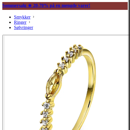
Sommersalg ☀️ 20-70% på en mengde varer!
Smykker
Ringer
Sølvringer