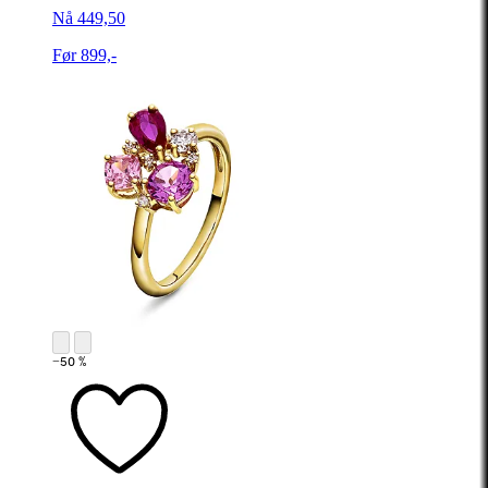
Nå 449,50
Før 899,-
−50 %