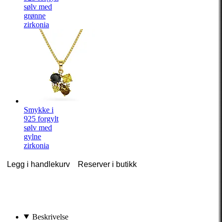
sølv med
grønne
zirkonia
Smykke i
925 forgylt
sølv med
gylne
zirkonia
Legg i handlekurv
Reserver i butikk
Beskrivelse