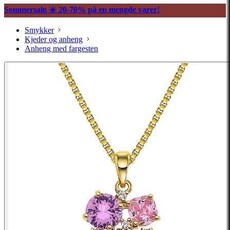
Sommersalg ☀️ 20-70% på en mengde varer!
Smykker
Kjeder og anheng
Anheng med fargesten