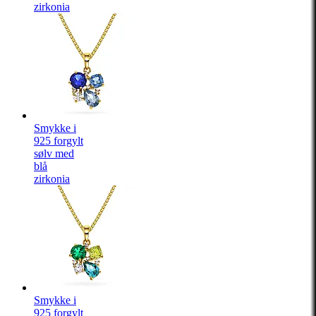
zirkonia
Smykke i
925 forgylt
sølv med
blå
zirkonia
Smykke i
925 forgylt