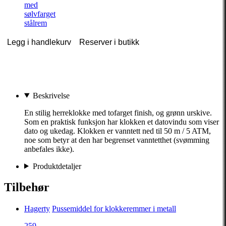
med
sølvfarget
stålrem
Legg i handlekurv
Reserver i butikk
Beskrivelse
En stilig herreklokke med tofarget finish, og grønn urskive.
Som en praktisk funksjon har klokken et datovindu som viser
dato og ukedag. Klokken er vanntett ned til 50 m / 5 ATM,
noe som betyr at den har begrenset vanntetthet (svømming
anbefales ikke).
Produktdetaljer
Tilbehør
Hagerty
Pussemiddel for klokkeremmer i metall
259,-