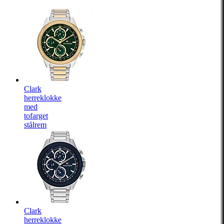
Clark
herreklokke
med
tofarget
stålrem
Clark
herreklokke