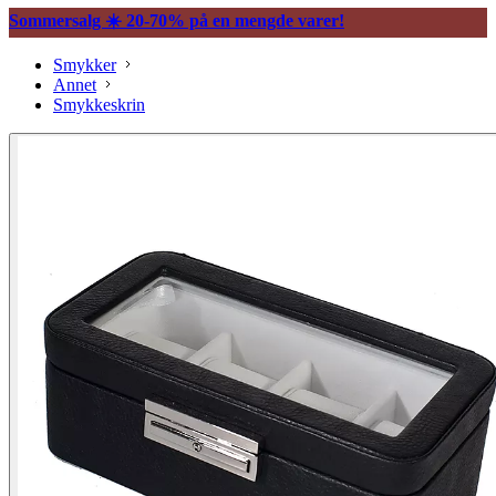
Sommersalg ☀️ 20-70% på en mengde varer!
Smykker
Annet
Smykkeskrin