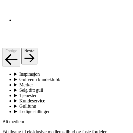
Forrige
Neste
Inspirasjon
Gullvenn kundeklubb
Merker
Selg ditt gull
Tjenester
Kundeservice
Gullfunn
Ledige stillinger
Bli medlem
Få tilgang til eksklusive medlemstilbud og faste fordeler.