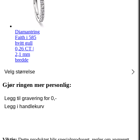
Diamantring
Faith i 585
hvitt gull
0,26 CT |
2,1 mm
bredde
Velg størrelse
Gjør ringen mer personlig:
Legg til gravering for
0,-
Legg i handlekurv
Viktig:
Dette produktet blir spesialprodusert, regler om angrerett