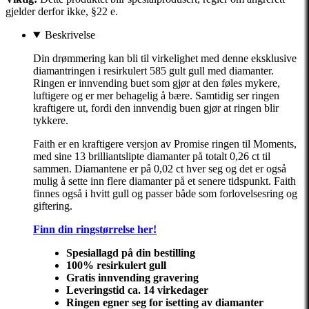
gjelder derfor ikke, §22 e.
Beskrivelse
Din drømmering kan bli til virkelighet med denne eksklusive
diamantringen i resirkulert 585 gult gull med diamanter.
Ringen er innvending buet som gjør at den føles mykere,
luftigere og er mer behagelig å bære. Samtidig ser ringen
kraftigere ut, fordi den innvendig buen gjør at ringen blir
tykkere.
Faith er en kraftigere versjon av Promise ringen til Moments,
med sine 13 brilliantslipte diamanter på totalt 0,26 ct til
sammen. Diamantene er på 0,02 ct hver seg og det er også
mulig å sette inn flere diamanter på et senere tidspunkt. Faith
finnes også i hvitt gull og passer både som forlovelsesring og
giftering.
Finn din ringstørrelse her!
Spesiallagd på din bestilling
100% resirkulert gull
Gratis innvending gravering
Leveringstid ca. 14 virkedager
Ringen egner seg for isetting av diamanter