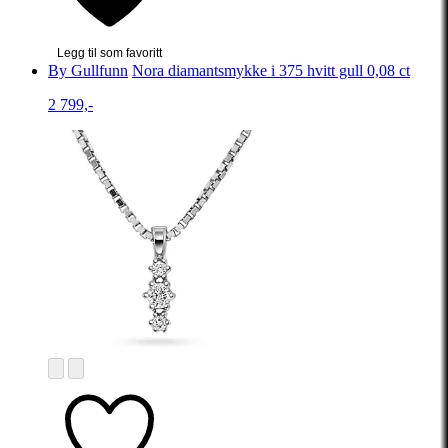
Legg til som favoritt
By Gullfunn
Nora diamantsmykke i 375 hvitt gull 0,08 ct
2 799,-