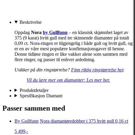
Beskrivelse
Oppdag
Nora
by Gullfunn
– en klassisk skjønnhet laget av
375 (9 karat) hvitt gull med tre skinnende diamanter på totalt
0,09 ct. Nora-ringen er tilgjengelig i både gult og hvitt gull, og
er en av våre mest populære konfirmasjonsgaver til henne.
Denne tidløse ringen er like vakker alene som sammen med
flere ringer, og passer til enhver anledning.
Usikker på din ringstørrelse?
Finn riktig ringstørrelse her
.
Vil du lære mer om diamanter: Les mer her.
Produktdetaljer
Spesifikasjon Diamant
Passer sammen med
By Gullfunn
Nora diamantøredobber i 375 hvitt gull 0,16 ct
5 499,-