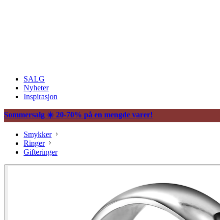
SALG
Nyheter
Inspirasjon
Sommersalg ☀️ 20-70% på en mengde varer!
Smykker
Ringer
Gifteringer