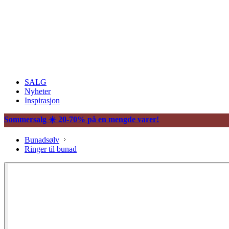
SALG
Nyheter
Inspirasjon
Sommersalg ☀️ 20-70% på en mengde varer!
Bunadsølv
Ringer til bunad