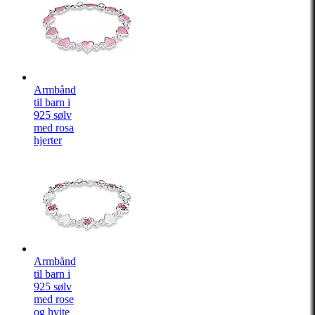
Armbånd
til barn i
925 sølv
med rosa
hjerter
Armbånd
til barn i
925 sølv
med rose
og hvite