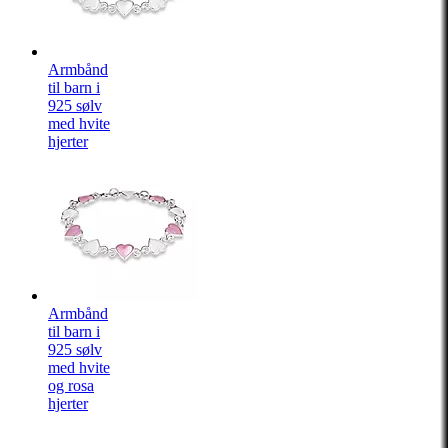
Armbånd
til barn i
925 sølv
med hvite
hjerter
Armbånd
til barn i
925 sølv
med hvite
og rosa
hjerter