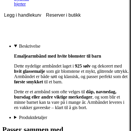
hjerter
Legg i handlekurv
Reserver i butikk
Beskrivelse
Emaljearmbånd med hvite blomster til barn
Dette nydelige armbåndet laget i
925 sølv
og dekorert med
hvit glassemalje
som gir blomstene et mykt, glitrende uttrykk.
Armbåndet er både søtt og klassisk, og passer perfekt som det
første smykket
til et barn.
Dette er et armbånd som ofte velges til
dåp, navnedag,
bursdag eller andre viktige merkedager
, og som blir et
minne barnet kan ta vare på i mange år. Armbåndet leveres i
en vakker gaveeske – klart til å gis bort.
Produktdetaljer
Passer sammen med