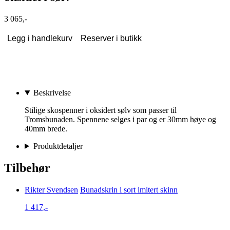
3 065,-
Legg i handlekurv
Reserver i butikk
Beskrivelse
Stilige skospenner i oksidert sølv som passer til
Tromsbunaden. Spennene selges i par og er 30mm høye og
40mm brede.
Produktdetaljer
Tilbehør
Rikter Svendsen
Bunadskrin i sort imitert skinn
1 417,-