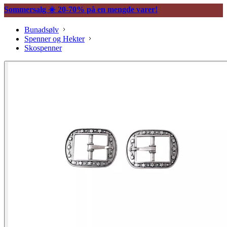
Sommersalg ☀️ 20-70% på en mengde varer!
Bunadsølv
Spenner og Hekter
Skospenner