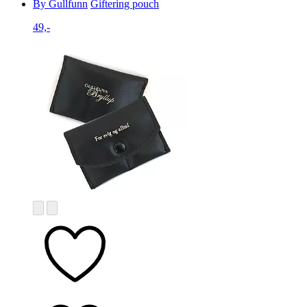
By Gullfunn
Giftering pouch
49,-