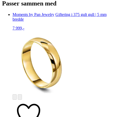
Passer sammen med
Moments by Pan Jewelry
Giftering i 375 gult gull | 5 mm
bredde
7 999,-