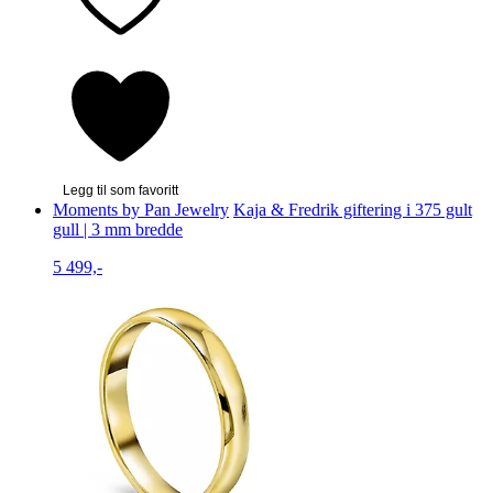
Legg til som favoritt
Moments by Pan Jewelry
Kaja & Fredrik giftering i 375 gult
gull | 3 mm bredde
5 499,-