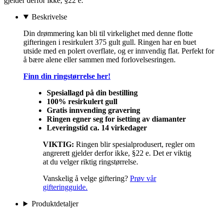
gjelder derfor ikke, §22 e.
Beskrivelse
Din drømmering kan bli til virkelighet med denne flotte
gifteringen i resirkulert 375 gult gull. Ringen har en buet
utside med en polert overflate, og er innvendig flat. Perfekt for
å bære alene eller sammen med forlovelsesringen.
Finn din ringstørrelse her!
Spesiallagd på din bestilling
100% resirkulert gull
Gratis innvending gravering
Ringen egner seg for isetting av diamanter
Leveringstid ca. 14 virkedager
VIKTIG:
Ringen blir spesialprodusert, regler om
angrerett gjelder derfor ikke, §22 e. Det er viktig
at du velger riktig ringstørrelse.
Vanskelig å velge giftering?
Prøv vår
gifteringguide.
Produktdetaljer