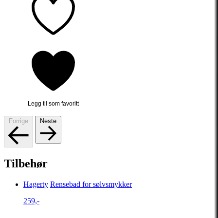
Legg til som favoritt
Forrige
Neste
Tilbehør
Hagerty
Rensebad for sølvsmykker
259,-