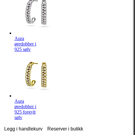
Aura
øredobber i
925 sølv
Aura
øredobber i
925 forgylt
sølv
Legg i handlekurv
Reserver i butikk