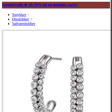
Sommersalg ☀️ 20-70% på en mengde varer!
Smykker
Øredobber
Sølvøredobber