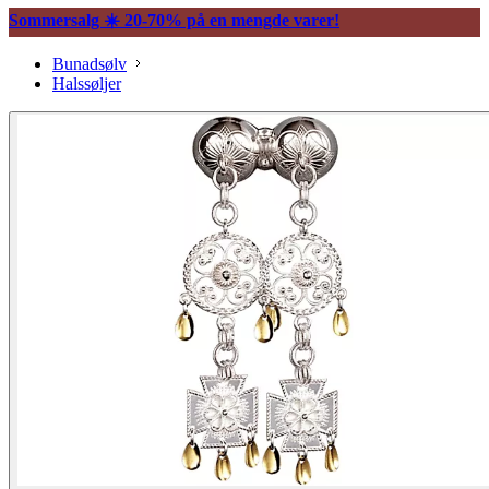
Sommersalg ☀️ 20-70% på en mengde varer!
Bunadsølv
Halssøljer