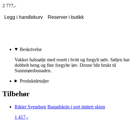
2 777,-
Legg i handlekurv
Reserver i butikk
Beskrivelse
Vakker halssølje med rosett i hvitt og forgylt sølv. Søljen har
dobbelt heng og fine forgylte løv. Denne blir brukt til
Sunnmørsbunaden.
Produktdetaljer
Tilbehør
Rikter Svendsen
Bunadskrin i sort imitert skinn
1 417,-