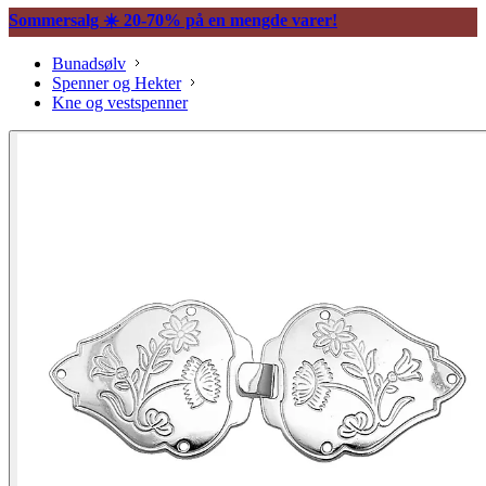
Sommersalg ☀️ 20-70% på en mengde varer!
Bunadsølv
Spenner og Hekter
Kne og vestspenner