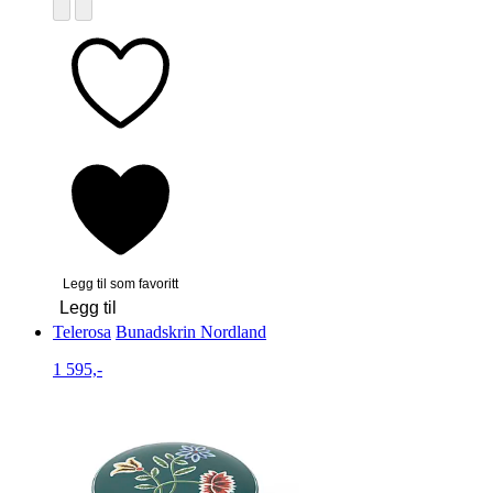
Legg til som favoritt
Legg til
Telerosa
Bunadskrin Nordland
1 595,-