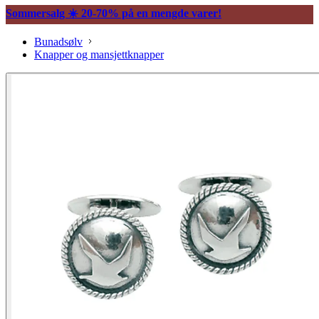
Sommersalg ☀️ 20-70% på en mengde varer!
Bunadsølv
Knapper og mansjettknapper