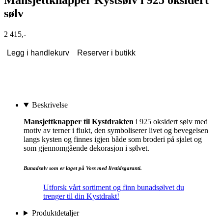
Mansjettknapper Kystsølv i 925 oksidert
sølv
2 415,-
Legg i handlekurv
Reserver i butikk
Beskrivelse
Mansjettknapper til Kystdrakten
i 925 oksidert sølv med
motiv av terner i flukt, den symboliserer livet og bevegelsen
langs kysten og finnes igjen både som broderi på sjalet og
som gjennomgående dekorasjon i sølvet.
Bunadsølv som er laget på Voss med livstidsgaranti.
Utforsk vårt sortiment og finn bunadsølvet du
trenger til din Kystdrakt!
Produktdetaljer