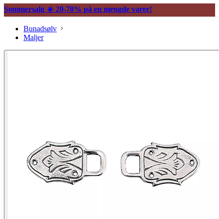
Sommersalg ☀️ 20-70% på en mengde varer!
Bunadsølv
Maljer