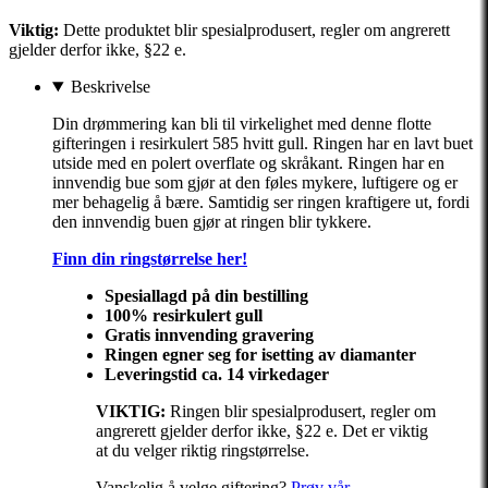
Viktig:
Dette produktet blir spesialprodusert, regler om angrerett
gjelder derfor ikke, §22 e.
Beskrivelse
Din drømmering kan bli til virkelighet med denne flotte
gifteringen i resirkulert 585 hvitt gull. Ringen har en lavt buet
utside med en polert overflate og skråkant. Ringen har en
innvendig bue som gjør at den føles mykere, luftigere og er
mer behagelig å bære. Samtidig ser ringen kraftigere ut, fordi
den innvendig buen gjør at ringen blir tykkere.
Finn din ringstørrelse her!
Spesiallagd på din bestilling
100% resirkulert gull
Gratis innvending gravering
Ringen egner seg for isetting av diamanter
Leveringstid ca. 14 virkedager
VIKTIG:
Ringen blir spesialprodusert, regler om
angrerett gjelder derfor ikke, §22 e. Det er viktig
at du velger riktig ringstørrelse.
Vanskelig å velge giftering?
Prøv vår