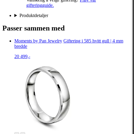
gifteringguide.
Produktdetaljer
Passer sammen med
Moments by Pan Jewelry
Giftering i 585 hvitt gull | 4 mm
bredde
20 499,-