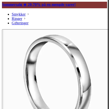
Sommersalg ☀️ 20-70% på en mengde varer!
Smykker
Ringer
Gifteringer