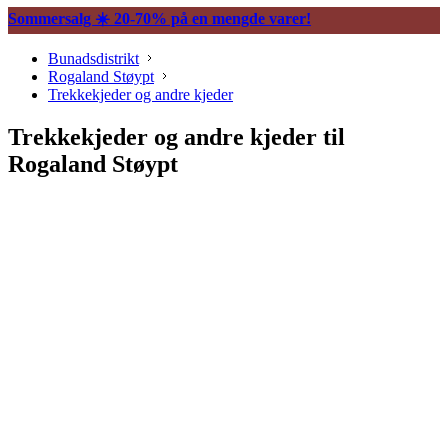
Sommersalg ☀️ 20-70% på en mengde varer!
Bunadsdistrikt
Rogaland Støypt
Trekkekjeder og andre kjeder
Trekkekjeder og andre kjeder til
Rogaland Støypt
Søljer
Belter og tilbehør
Vesker og tilbehør
Trekkekjeder og andre kjeder
Øredobber til bunad
Hårpynt til bunad
Ringer til bunad
Spenner og hekter
Bunadsklokker og klokkekjeder
Silkeskjerf og sjal
Bunadskniver